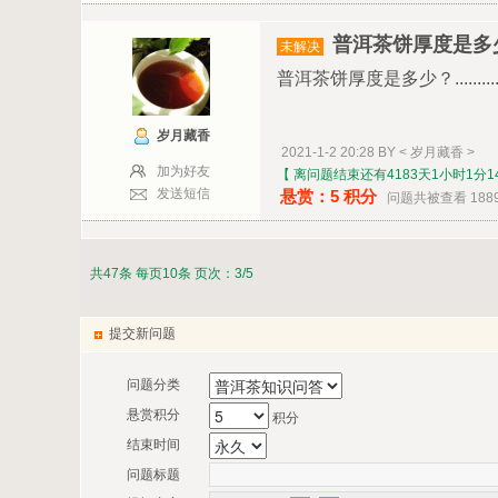
普洱茶饼厚度是多
未解决
普洱茶饼厚度是多少？...........
岁月藏香
2021-1-2 20:28 BY < 岁月藏香 >
加为好友
【 离问题结束还有4183天1小时1分1
发送短信
悬赏：5 积分
问题共被查看 188
共47条 每页10条 页次：3/5
提交新问题
问题分类
悬赏积分
积分
结束时间
问题标题