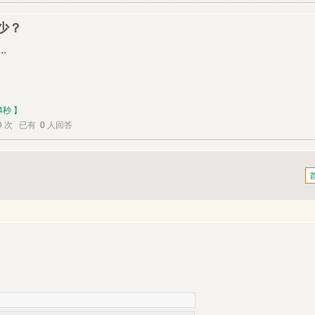
少？
.
4秒 】
9 次 已有
0
人回答