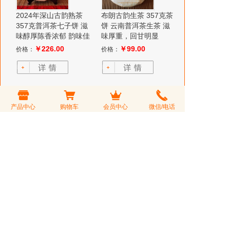
2024年深山古韵熟茶
布朗古韵生茶 357克茶
357克普洱茶七子饼 滋
饼 云南普洱茶生茶 滋
味醇厚陈香浓郁 韵味佳
味厚重，回甘明显
￥226.00
￥99.00
价格：
价格：
产品中心
购物车
会员中心
微信/电话
大班章古树 357克生茶
2023年百花潭 古树单
普洱茶茶饼 云南普洱茶
株 易武百花潭古树茶
汤甜柔 陈香明显
357克茶饼 香甜蜜韵
￥466.00
￥1,966.00
价格：
价格：