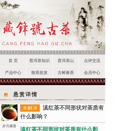
首 页
普洱茶知识
普洱茶山
点评交流
产品中心
散茶批发
古树春茶
会员中心
悬赏详情
滇红茶不同形状对茶质有
未解决
什么影响？
岁月藏香
滇红茶不同形状对茶质有什么影