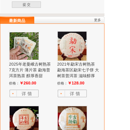
更多
最新商品
2025年老曼峨古树熟茶
2021年勐宋古树熟茶
7克方片 薄片茶 勐海普
勐海茶区勐宋七子饼 大
洱茶熟茶 醇厚香甜
树茶普洱茶 滋味醇厚
￥260.00
￥128.00
价格：
价格：