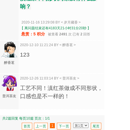
响？
2020-11-16 13:29:08 BY < 岁月藏香 >
【 离问题结束还有4183天21小时31分20秒 】
悬赏：5 积分
被查看
2491
次 已有
2
回答
2020-12-10 11:21:24 BY < 醉香茗 >
123
醉香茗
2020-12-26 11:03:14 BY < 普洱茶友 >
工艺不同！滇红茶做成不同形状，
口感也是不一样的！
普洱茶友
共2篇回复 每页10篇 页次：1/1
1
首页
上一页
下一页
尾页