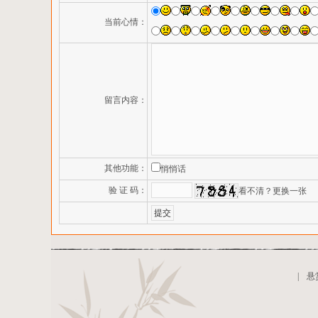
当前心情：
留言内容：
其他功能：
悄悄话
验 证 码：
看不清？更换一张
|
悬