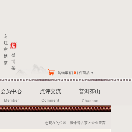
购物车有(
0
) 件商品
▼
会员中心
点评交流
普洱茶山
您现在的位置：
藏锋号古茶
>
企业留言