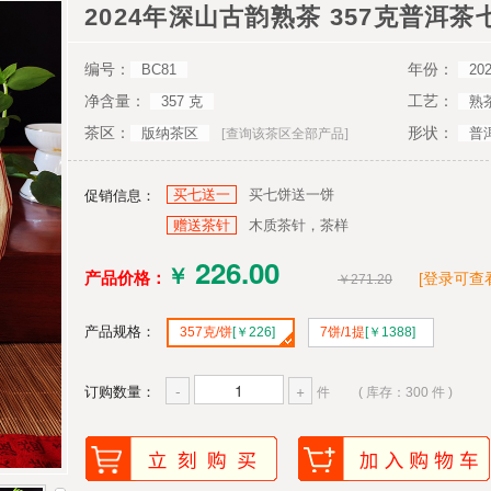
2024年深山古韵熟茶 357克普洱
编号：
年份：
BC81
20
净含量：
工艺：
357 克
熟
茶区：
形状：
版纳茶区
普
[查询该茶区全部产品]
买七送一
买七饼送一饼
促销信息：
赠送茶针
木质茶针，茶样
￥
产品价格：
[登录可查
￥271.20
产品规格：
357克/饼
[￥226]
7饼/1提
[￥1388]
-
+
订购数量：
件
( 库存：300 件 )