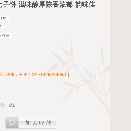
茶七子饼 滋味醇厚陈香浓郁 韵味佳
24年
茶
洱茶饼
看会员价，享受会员折扣和积分抵现！]