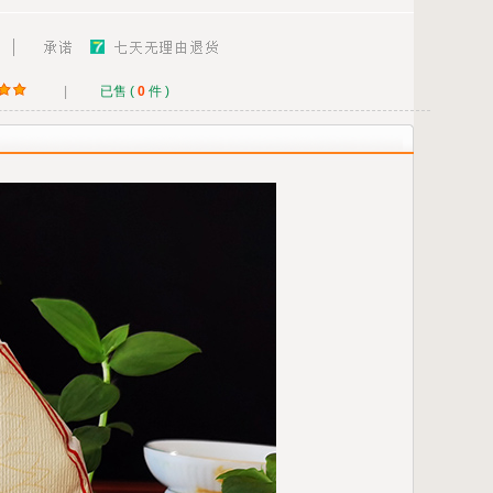
|
已售 (
0
件 )