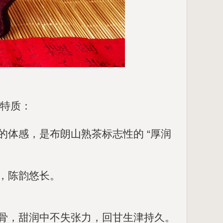
明特质：
体感，是布朗山熟茶标志性的 “厚润
，陈韵悠长。
骨，甜润中不失张力，回甘生津持久。