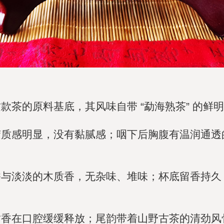
茶的原料基底，其风味自带 “勐海熟茶” 的鲜
质感明显，没有黏腻感；咽下后胸腹有温润通透的
香与淡淡的木质香，无杂味、堆味；杯底留香持久
甜香在口腔缓缓释放；尾韵带着山野古茶的清劲风