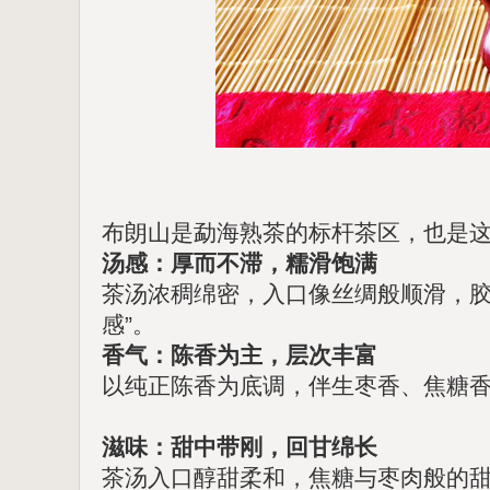
布朗山是勐海熟茶的标杆茶区，也是这款
汤感：厚而不滞，糯滑饱满
茶汤浓稠绵密，入口像丝绸般顺滑，胶
感”。
香气：陈香为主，层次丰富
以纯正陈香为底调，伴生枣香、焦糖
滋味：甜中带刚，回甘绵长
茶汤入口醇甜柔和，焦糖与枣肉般的