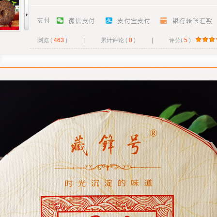
浏览 (
463
)
|
累计评论 (
0
)
|
评分(
5
)