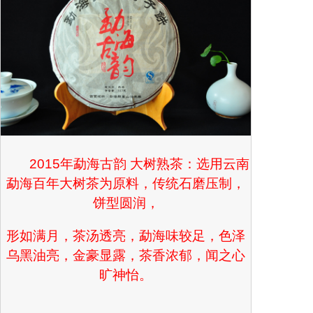
2015年勐海古韵 大树熟茶：选用云南
勐海百年大树茶为原料，传统石磨压制，
饼型圆润，
形如满月，茶汤透亮，勐海味较足，色泽
乌黑油亮，金豪显露，茶香浓郁，闻之心
旷神怡。