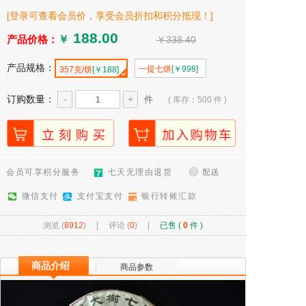
[登录可查看会员价，享受会员折扣和积分抵现！]
产品价格：
￥
￥338.40
产品规格：
一提七饼
[￥998]
357克/饼
[￥188]
订购数量：
-
+
件
( 库存：500 件 )
会员可享积分服务
七天无理由退货
微信支付
支付宝支付
银行转账汇款
浏览 (
8912
) |
评论 (
0
)
|
已售 (
0
件 )
商品介绍
商品参数