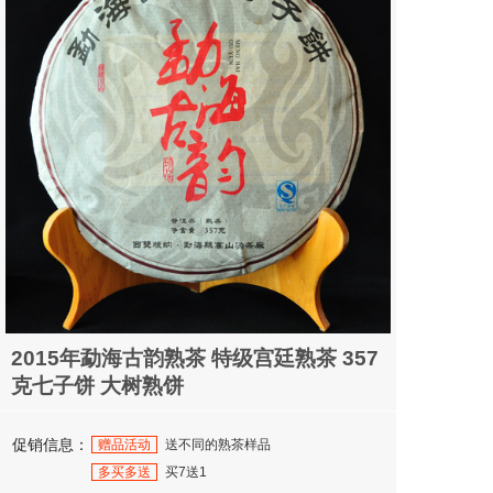
2015年勐海古韵熟茶 特级宫廷熟茶 357
克七子饼 大树熟饼
促销信息：
赠品活动
送不同的熟茶样品
多买多送
买7送1