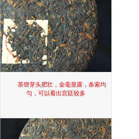
茶饼芽头肥壮，金毫显露，条索均
匀，可以看出宫廷较多