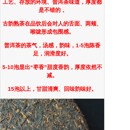
工艺、存放的环境、普洱茶味道，厚度都
是不错的，
古韵熟茶在品饮后会对人的舌面、两颊、
喉咙形成包围感。
普洱茶的茶气，汤感，韵味，1-5泡陈香
足，润滑度好。
5-10泡显出“枣香”甜度香韵，厚度依然不
减。
15泡以上，甘甜清爽、回味韵味好。