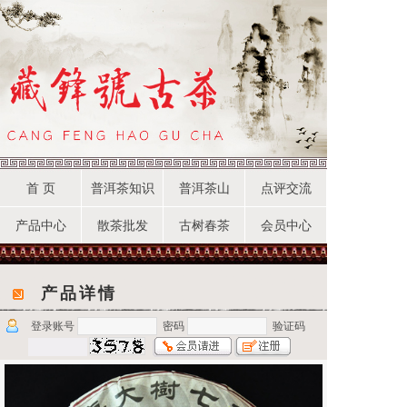
首 页
普洱茶知识
普洱茶山
点评交流
产品中心
散茶批发
古树春茶
会员中心
产品详情
登录账号
密码
验证码