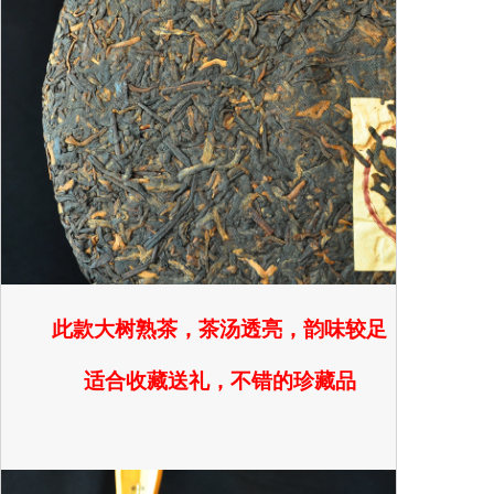
此款大树熟茶，茶汤透亮，韵味较足
适合收藏送礼，不错的珍藏品