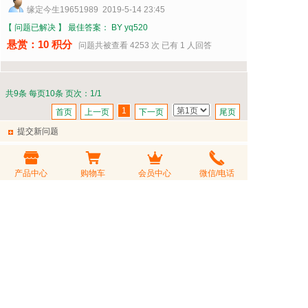
缘定今生19651989 2019-5-14 23:45
【 问题已解决 】
最佳答案： BY yq520
悬赏：10 积分
问题共被查看 4253 次 已有 1 人回答
共9条 每页10条 页次：1/1
1
首页
上一页
下一页
尾页
提交新问题
问题分类
产品中心
购物车
会员中心
微信/电话
悬赏积分
结束时间
问题标题
提问内容