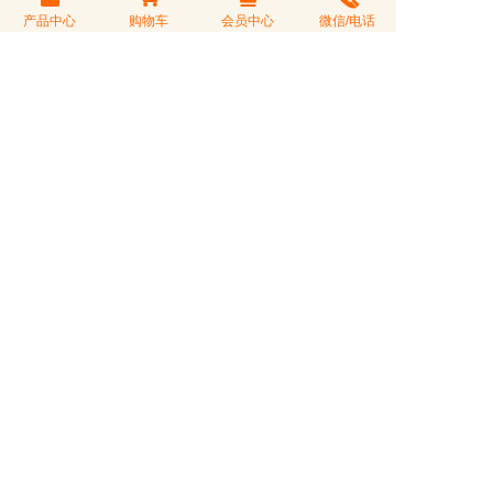
产品中心
购物车
会员中心
微信/电话
上一商品：
云南金丝滇红 细芽特级金丝滇红茶
散装 汤厚甜润 单芽滇红茶
下一商品：
易武正山古树茶 357克纯料普洱茶 云
南七子饼茶 韵味久 藏锋号
发表点评
您的评价
评论标题
评论内容
验 证 码
看不清？更换一张
匿名发表