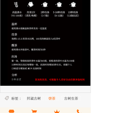
标签：
邦崴古树
饼茶
古树生茶
【加入收藏】