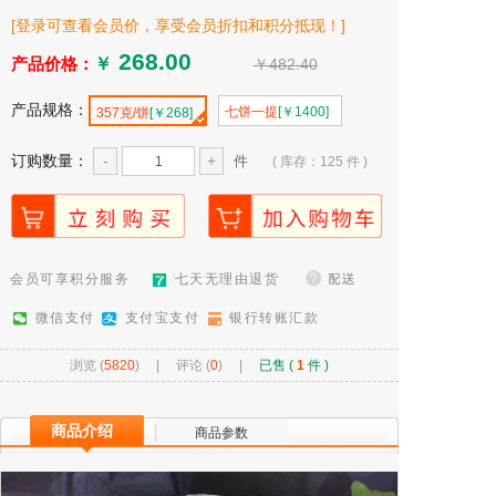
[登录可查看会员价，享受会员折扣和积分抵现！]
产品价格：
￥
￥482.40
产品规格：
七饼一提
[￥1400]
357克/饼
[￥268]
订购数量：
-
+
件
( 库存：125 件 )
会员可享积分服务
七天无理由退货
微信支付
支付宝支付
银行转账汇款
浏览 (
5820
) |
评论 (
0
)
|
已售 (
1
件 )
商品介绍
商品参数