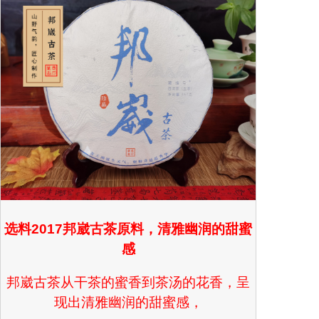
选料2017邦崴古茶原料，清雅幽润的甜蜜
感
邦崴古茶从干茶的蜜香到茶汤的花香，呈
现出清雅幽润的甜蜜感，