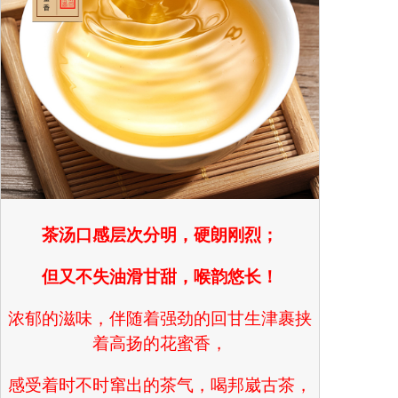
茶汤口感层次分明，硬朗刚烈；
但又不失油滑甘甜，喉韵悠长
！
浓郁的滋味，伴随着强劲的回甘生津裹挟
着高扬的花蜜香，
感受着时不时窜出的茶气，喝邦崴古茶，