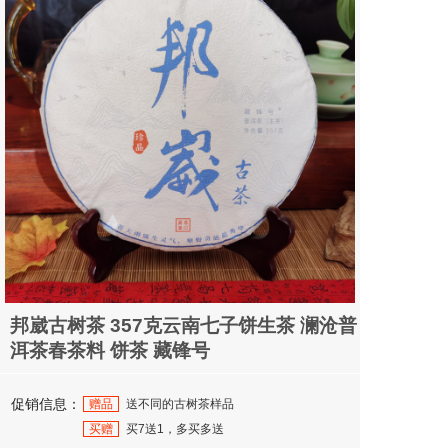
邦崴古树茶 357克云南七子饼生茶 澜沧普
洱茶春茶料 饼茶 藏锋号
促销信息：
赠品
送不同的古树茶样品
买赠
买7送1，多买多送