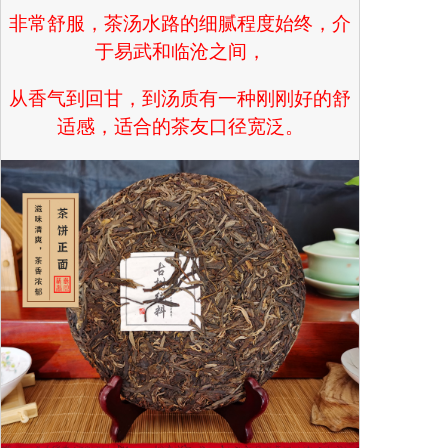
非常舒服，茶汤水路的细腻程度始终，介
于易武和临沧之间，
从香气到回甘，到汤质有一种刚刚好的舒
适感，适合的茶友口径宽泛。