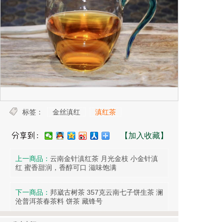
标签：
金丝滇红
滇红茶
【加入收藏】
上一商品：
云南金针滇红茶 月光金枝 小金针滇
红 蜜香甜润，香醇可口 滋味饱满
下一商品：
邦崴古树茶 357克云南七子饼生茶 澜
沧普洱茶春茶料 饼茶 藏锋号