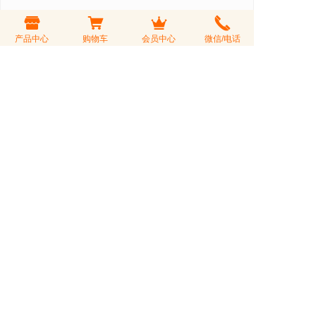
产品中心
购物车
会员中心
微信/电话
云南滇红茶 红毛峰 一芽
云南滇红茶 蜜香金芽 散
一叶大树滇红密香甘甜
装 滇红工夫红茶 曲红 蜜
浓香 散
香甜
￥199.00
￥560.00
价格：
价格：