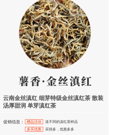
云南金丝滇红 细芽特级金丝滇红茶 散装
汤厚甜润 单芽滇红茶
促销信息：
赠品活动
送不同的滇红茶样品
多买优惠
买得多，优惠多多