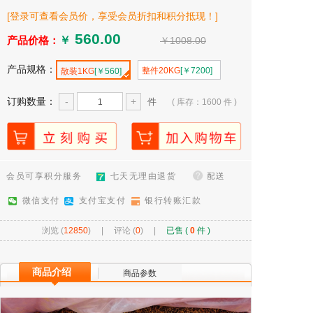
[登录可查看会员价，享受会员折扣和积分抵现！]
产品价格：
￥
￥1008.00
产品规格：
整件20KG
[￥7200]
散装1KG
[￥560]
订购数量：
-
+
件
( 库存：1600 件 )
会员可享积分服务
七天无理由退货
微信支付
支付宝支付
银行转账汇款
浏览 (
12850
) |
评论 (
0
)
|
已售 (
0
件 )
商品介绍
商品参数