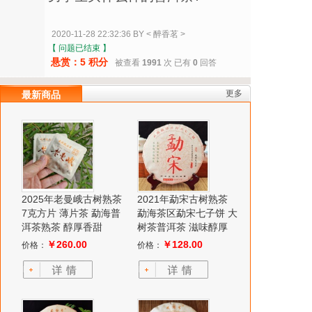
2020-11-28 22:32:36 BY < 醉香茗 >
【 问题已结束 】
悬赏：5 积分
被查看
1991
次 已有
0
回答
更多
最新商品
2025年老曼峨古树熟茶
2021年勐宋古树熟茶
7克方片 薄片茶 勐海普
勐海茶区勐宋七子饼 大
洱茶熟茶 醇厚香甜
树茶普洱茶 滋味醇厚
￥260.00
￥128.00
价格：
价格：