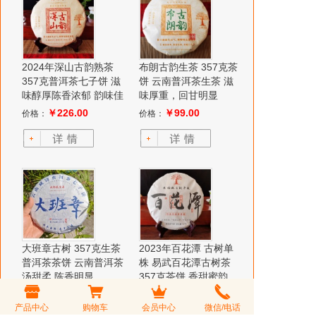
2024年深山古韵熟茶
布朗古韵生茶 357克茶
357克普洱茶七子饼 滋
饼 云南普洱茶生茶 滋
味醇厚陈香浓郁 韵味佳
味厚重，回甘明显
￥226.00
￥99.00
价格：
价格：
大班章古树 357克生茶
2023年百花潭 古树单
普洱茶茶饼 云南普洱茶
株 易武百花潭古树茶
汤甜柔 陈香明显
357克茶饼 香甜蜜韵
￥466.00
￥1,966.00
价格：
价格：
产品中心
购物车
会员中心
微信/电话