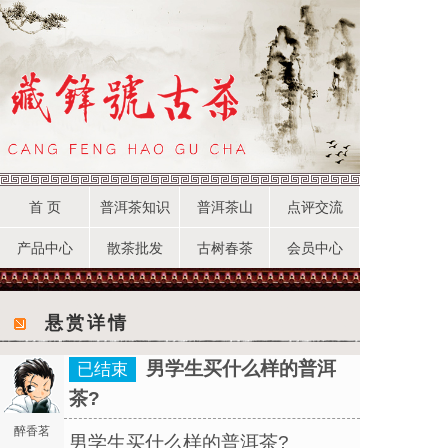
首 页
普洱茶知识
普洱茶山
点评交流
产品中心
散茶批发
古树春茶
会员中心
悬赏详情
男学生买什么样的普洱
已结束
茶?
醉香茗
男学生买什么样的普洱茶?