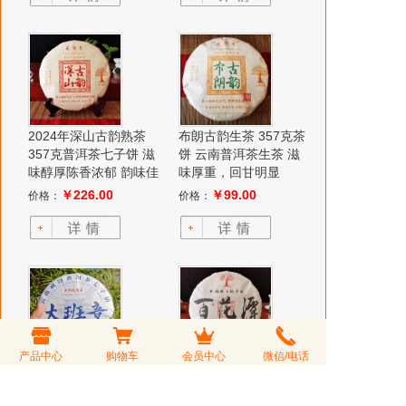
2024年深山古韵熟茶
布朗古韵生茶 357克茶
357克普洱茶七子饼 滋
饼 云南普洱茶生茶 滋
味醇厚陈香浓郁 韵味佳
味厚重，回甘明显
￥226.00
￥99.00
价格：
价格：
产品中心
购物车
会员中心
微信/电话
大班章古树 357克生茶
2023年百花潭 古树单
普洱茶茶饼 云南普洱茶
株 易武百花潭古树茶
汤甜柔 陈香明显
357克茶饼 香甜蜜韵