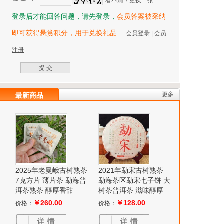
看不清？更换一张
登录后才能回答问题，请先登录，
会员答案被采纳
即可获得悬赏积分，用于兑换礼品
会员登录
|
会员
注册
更多
最新商品
2025年老曼峨古树熟茶
2021年勐宋古树熟茶
7克方片 薄片茶 勐海普
勐海茶区勐宋七子饼 大
洱茶熟茶 醇厚香甜
树茶普洱茶 滋味醇厚
￥260.00
￥128.00
价格：
价格：