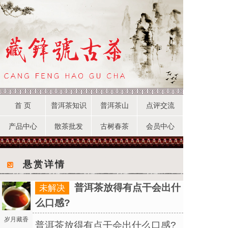
首 页
普洱茶知识
普洱茶山
点评交流
产品中心
散茶批发
古树春茶
会员中心
悬赏详情
普洱茶放得有点干会出什
未解决
么口感?
岁月藏香
普洱茶放得有点干会出什么口感?