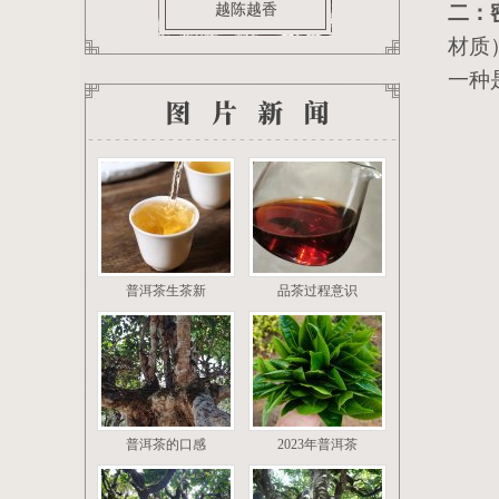
越陈越香
二：
材质
茶叶百科
一种
普洱茶生茶新
品茶过程意识
普洱茶的口感
2023年普洱茶