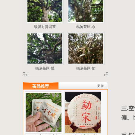
谈谈对普洱茶
临沧茶区-永
临沧茶区-懂
临沧茶区-忙
更多
茶品推荐
三.
偏。