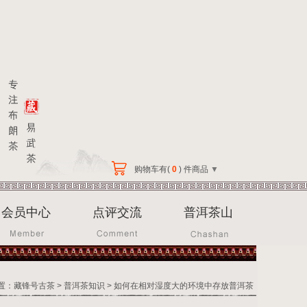
购物车有(
0
) 件商品
▼
会员中心
点评交流
普洱茶山
置：
藏锋号古茶
>
普洱茶知识
> 如何在相对湿度大的环境中存放普洱茶