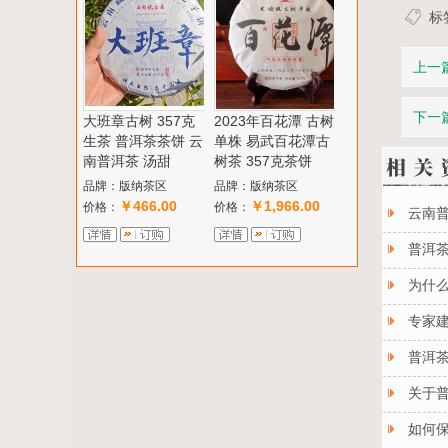
标
上一
下一
大班章古树 357克
2023年百花潭 古树
生茶 普洱茶茶饼 云
单株 易武百花潭古
南普洱茶 汤甜
树茶 357克茶饼
品牌：版纳茶区
品牌：版纳茶区
￥466.00
￥1,966.00
价格：
价格：
云南
普洱
为什
专家
普洱
关于
如何