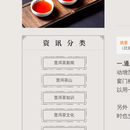
摘要
（比
普洱茶新闻
一.
动增
普洱茶山
窗门
以用
普洱茶知识
另外
普洱茶文化
时也