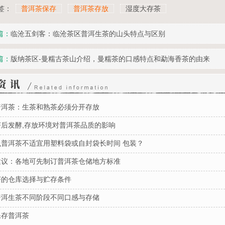
签：
普洱茶保存
普洱茶存放
湿度大存茶
篇：
临沧五剑客：临沧茶区普洱生茶的山头特点与区别
篇：
版纳茶区-曼糯古茶山介绍，曼糯茶的口感特点和勐海香茶的由来
普洱茶：生茶和熟茶必须分开存放
茶后发酵,存放环境对普洱茶品质的影响
么普洱茶不适宜用塑料袋或自封袋长时间 包装？
建议：各地可先制订普洱茶仓储地方标准
茶的仓库选择与贮存条件
普洱生茶不同阶段不同口感与存储
保存普洱茶