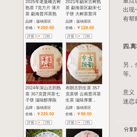
重点
2025年老曼峨古树
2021年勐宋古树熟
熟茶 7克方片 薄片
茶 勐海茶区勐宋七
出现
茶 勐海普洱茶熟
子饼 大树茶普洱
有帮
品牌：版纳茶区
品牌：版纳茶区
￥260.00
￥128.00
价格：
价格：
四.
另，
等。
2024年深山古韵熟
布朗古韵生茶 357
意义
茶 357克普洱茶七
克茶饼 云南普洱茶
子饼 滋味醇厚陈
生茶 滋味厚重，
迷恋
品牌：版纳茶区
品牌：版纳茶区
￥226.00
￥99.00
价格：
价格：