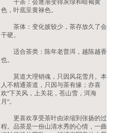
干茶：会逐渐变得灰绿和暗褐黄
色，叶底呈黄禄色。
茶体：变化披较少，茶存放久了会
干硬。
适合茶类：陈年老普洱，越陈越香
也。
莫道大理销魂，只因风花雪月。本
人不精通茶道，只因与茶有缘；亦喜
欢"下关风，上关花，苍山雪，洱海
月"。
更喜欢享受茶叶由浓缩到张扬的过
程。品茶是一份山清水秀的心情，一曲