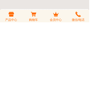
上一篇 ：
2019年云南茶区名山“头春”10%流向东莞
流向整个广东约6成
产品中心
购物车
会员中心
微信/电话
下一篇 ：
如何冲泡出好喝的普洱茶汤
发表评论
您的评价
评论标题
评论内容
验 证 码