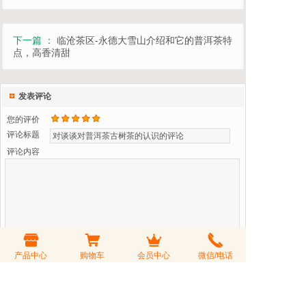
下一篇 ：
临沧茶区-永德大雪山介绍和它的普洱茶特
点，高香清甜
发表评论
您的评价
评论标题
评论内容
产品中心
购物车
会员中心
微信/电话
验 证 码
看不清？更换一张
可匿名发表
会员登录后购茶享受折扣价，会员积分可以兑换礼品或参与积分