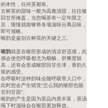
的本性，任何茶都有。
古树茶的甜味一般为高雅清甜，往往被
回甘所掩盖，当您喝茶有一定年限之
后，慢慢就能够将各项滋味分离品味，
即可领略。
喉韵是鉴别古树茶的关键之三。
喉韵
就是在喉部形成的清凉舒适感，此
感会使您呼吸都尤为顺畅，舒爽度较
高，还有会形成喉部回甘生津，香韵久
留的感受。
在呼吸时这种韵味会随呼吸带入口中，
此时您会产生错觉“怎么我的喉部也能
尝到甘甜”。
喉韵的产生是因为茶品内质丰富，茶汤
喝下时滋味会在喉部累加释放。