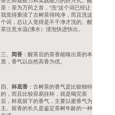
茶艺师观察力和实践能力的好方式。醒
茶：茶为万药之首，“洗”这个词已经让
我觉得亵渎了古树茶得纯净，而且洗这
个词，总让人觉得是不干净才洗的。醒
茶注意水温(沸水）浸泡快进快出。
三、
闻香
：醒茶后的茶香能嗅出茶的本
质，香气以自然高香为优。
四、
杯底香
：古树茶的香气是比较独特
的，而且比较容易挂杯，就是喝完茶
后，杯底留下的香气，主要以蜜香气为
主。留香的长久是鉴定茶树年龄的一种