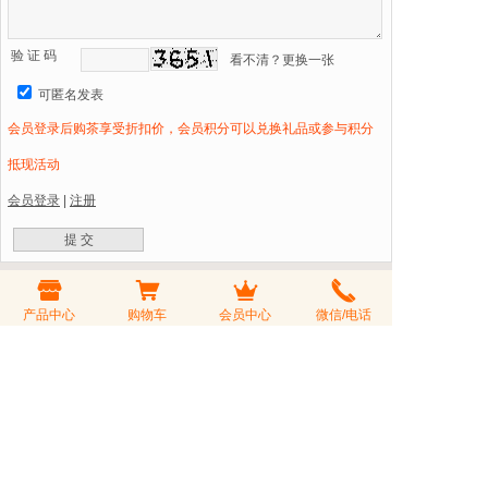
验 证 码
看不清？更换一张
可匿名发表
会员登录后购茶享受折扣价，会员积分可以兑换礼品或参与积分
抵现活动
会员登录
|
注册
产品中心
购物车
会员中心
微信/电话
06/18
细说普洱茶如何从茶汤中判断“树龄”
10/07
谈谈对普洱茶古树茶的认识
07/20
思茅茶区 - 千家寨古茶山简介及千家寨普
06/24
临沧临普茶之缘推出新品“大千红古树红茶