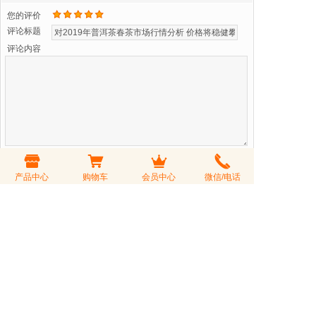
您的评价
评论标题
评论内容
验 证 码
看不清？更换一张
产品中心
购物车
会员中心
微信/电话
可匿名发表
会员登录后购茶享受折扣价，会员积分可以兑换礼品或参与积分
抵现活动
会员登录
|
注册