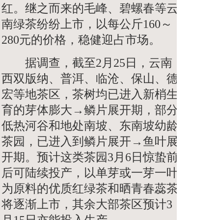
红。继之而来的毛峰、碧螺春等云
南绿茶纷纷上市，以每公斤160～
280元的价格，稳健迎占市场。
据调查，截至2月25日，云南
西双版纳、普洱、临沧、保山、德
宏等地茶区，茶树均已进入新梢生
育的芽体膨大→鳞片展开期，部分
低热河谷和地处南坡、东南坡幼龄
茶园，已进入到鳞片展开→鱼叶展
开期。预计这类茶园3月6日惊蛰前
后可陆续投产，以单芽或一芽一叶
为原料的优质红绿茶和晒青春蕊茶
将逐渐上市，其余大部茶区预计3
月15日亦能投入生产。