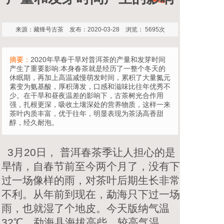
来源：藏锋号古茶 发布：2020-03-28 浏览： 5695次
摘要：
2020年早春干旱对普洱茶的产量和发芽时间
产生了重要影响:本身春茶就是经历了一整个冬天的
休眠期，再加上高温减慢萌发时间，累积了大量氮元
素变为氨基酸，厚积薄发，口感和滋味比往年优秀不
少。在干旱和昼夜温差的影响下，古茶树光合作用
强，扎根更深，吸收土壤深处的营养物质，这样一来
茶叶内质丰富，优于往年，明显表现为茶汤高香甜
醇，经久耐泡。
3月20日， 普洱春茶季让人担心的是
旱情，自春节前至今两个月了，没有下
过一场像样的雨，对茶叶后期生长非常
不利。从年前到现在，勐海只下过一场
雨，也就湿了个地皮。今天版纳气温
32℃，勐海县海拔高些，较高气温