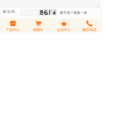
验 证 码
看不清？更换一张
可匿名发表
产品中心
购物车
会员中心
微信/电话
会员登录后购茶享受折扣价，会员积分可以兑换礼品或参与积分
抵现活动
会员登录
|
注册
01/03
普洱茶界对2020年的普洱茶行情预测
10/12
普洱茶发展这十年变化 绿色健康成为未来
04/07
2019年行情平稳，不会有明显上涨，对普洱
07/23
普洱茶传统产业结构面临的巨大问题和变革
03/14