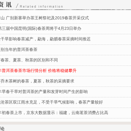
山 广别新寨举办茶王树祭祀及2019春茶开采仪式
9第三届中国昆明(国际)春茶周将于4月23日举办
受干旱影响春茶减产，勐海，勐腊春茶采摘时间推迟
鉴别当年的普洱茶春茶
茶春茶、夏茶、秋茶的区别和不同
9年普洱茶春茶市场行情分析 价格将稳健攀升
茶乔木茶树的春茶，夏茶，秋茶的采摘要求
0年早春干旱对普洱茶的产量和发芽时间产生的影响
临沧茶区双江雨水充足，不受干旱气候影响，春茶产量较好
0年初春茶上市，京东大数据显示：福建，云南茗茶消费占比高
评论