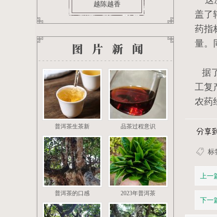
越陈越香
盖了
药指
茶叶百科
量。
据了
工复
农药
普洱茶生茶新
品茶过程意识
标
上一
普洱茶的口感
2023年普洱茶
下一