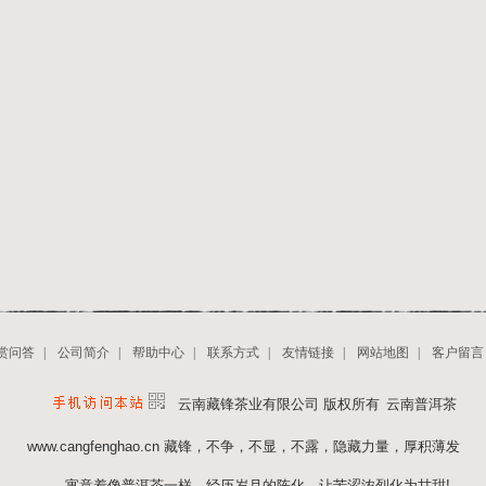
赏问答
|
公司简介
|
帮助中心
|
联系方式
|
友情链接
|
网站地图
|
客户留言
云南藏锋茶业有限公司 版权所有
云南普洱茶
www.cangfenghao.cn
藏锋，不争，不显，不露，隐藏力量，厚积薄发
寓意着像普洱茶一样，经历岁月的陈化，让苦涩浓烈化为甘甜!