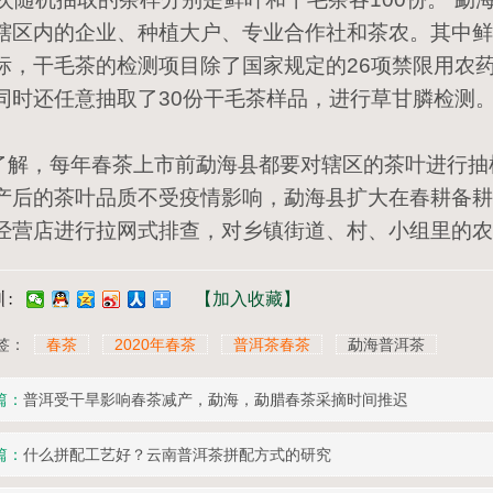
辖区内的企业、种植大户、专业合作社和茶农。其中鲜
标，干毛茶的检测项目除了国家规定的26项禁限用农
同时还任意抽取了30份干毛茶样品，进行草甘膦检测
解，每年春茶上市前勐海县都要对辖区的茶叶进行抽
产后的茶叶品质不受疫情影响，勐海县扩大在春耕备耕
经营店进行拉网式排查，对乡镇街道、村、小组里的农
【加入收藏】
签：
春茶
2020年春茶
普洱茶春茶
勐海普洱茶
篇：
普洱受干旱影响春茶减产，勐海，勐腊春茶采摘时间推迟
篇：
什么拼配工艺好？云南普洱茶拼配方式的研究