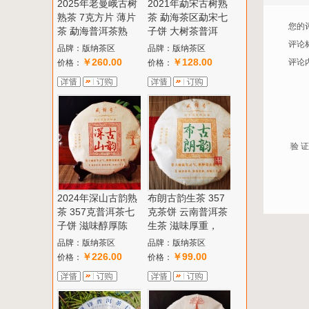
2025年老曼峨古树
2021年勐宋古树熟
熟茶 7克方片 薄片
茶 勐海茶区勐宋七
您的
茶 勐海普洱茶熟
子饼 大树茶普洱
评论
品牌：版纳茶区
品牌：版纳茶区
￥260.00
￥128.00
评论
价格：
价格：
验 证
2024年深山古韵熟
布朗古韵生茶 357
茶 357克普洱茶七
克茶饼 云南普洱茶
子饼 滋味醇厚陈
生茶 滋味厚重，
品牌：版纳茶区
品牌：版纳茶区
￥226.00
￥99.00
价格：
价格：