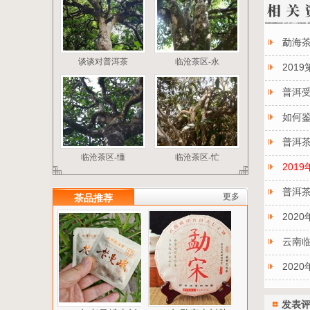
勐海茶
谈谈对普洱茶
临沧茶区-永
201
普洱
如何
普洱
临沧茶区-懂
临沧茶区-忙
201
普洱
更多
茶品推荐
202
云南
202
发表