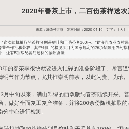
2020年春茶上市，二百份茶样送
来源：藏锋号古茶 发布时间：2020-04-16 文字：【
大
】
：
“这次随机抽取的茶样分别是鲜叶和干毛茶各100份。”勐海县农业农
专业合作社和茶农。其中鲜叶的检测项目为国家规定的26项禁限用农药指
外，还有5项常见容易超标的物质含量
20年的春茶季很快就要进入忙碌的准备阶段了。常言道
清明节作为节点，尤其推崇明前茶，以此为贵、为珍
3月中旬以来，满山翠绿的西双版纳春茶陆续开采。
场，做好全面复工复产准备，并将200余份随机抽取
南分中心进行检测。
次随机抽取的茶样分别是鲜叶和干毛茶各100份。”勐