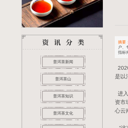
摘要
户、
指标
普洱茶新闻
20
是以
普洱茶山
进入
普洱茶知识
资市
心云
普洱茶文化
“这