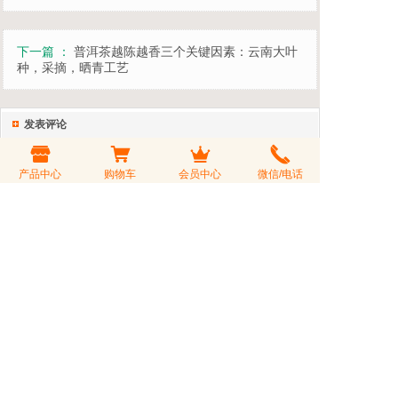
下一篇 ：
普洱茶越陈越香三个关键因素：云南大叶
种，采摘，晒青工艺
发表评论
您的评价
评论标题
产品中心
购物车
会员中心
微信/电话
评论内容
验 证 码
看不清？更换一张
可匿名发表
会员登录后购茶享受折扣价，会员积分可以兑换礼品或参与积分