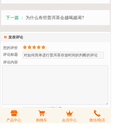
下一篇 ：
为什么有些普洱茶会越喝越渴?
发表评论
您的评价
评论标题
评论内容
验 证 码
看不清？更换一张
产品中心
购物车
会员中心
微信/电话
可匿名发表
会员登录后购茶享受折扣价，会员积分可以兑换礼品或参与积分