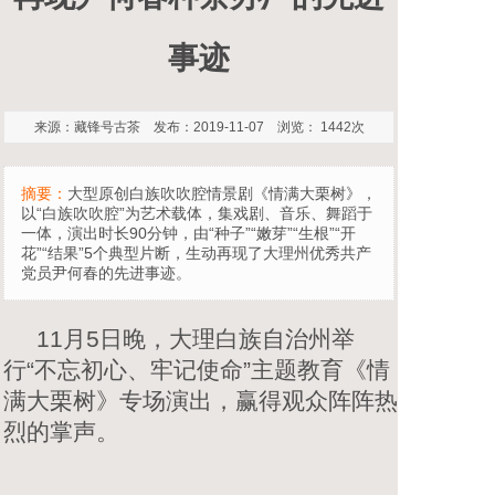
事迹
来源：藏锋号古茶 发布：2019-11-07 浏览： 1442次
摘要：
大型原创白族吹吹腔情景剧《情满大栗树》，
以“白族吹吹腔”为艺术载体，集戏剧、音乐、舞蹈于
一体，演出时长90分钟，由“种子”“嫩芽”“生根”“开
花”“结果”5个典型片断，生动再现了大理州优秀共产
党员尹何春的先进事迹。
11月5日晚，大理白族自治州举
行“不忘初心、牢记使命”主题教育《情
满大栗树》专场演出，赢得观众阵阵热
烈的掌声。