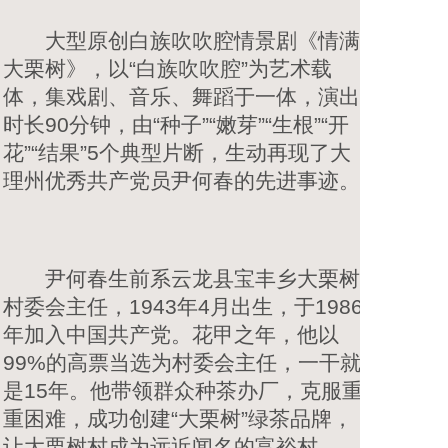
大型原创白族吹吹腔情景剧《情满
大栗树》，以“白族吹吹腔”为艺术载
体，集戏剧、音乐、舞蹈于一体，演出
时长90分钟，由“种子”“嫩芽”“生根”“开
花”“结果”5个典型片断，生动再现了大
理州优秀共产党员尹何春的先进事迹。
尹何春生前系云龙县宝丰乡大栗树
村委会主任，1943年4月出生，于1986
年加入中国共产党。花甲之年，他以
99%的高票当选为村委会主任，一干就
是15年。他带领群众种茶办厂，克服重
重困难，成功创建“大栗树”绿茶品牌，
让大栗树村成为远近闻名的富裕村。