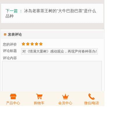
下一篇 ：
冰岛老寨茶王树的“大牛巴肋巴茶”是什么
品种
发表评论
您的评价
评论标题
评论内容
验 证 码
产品中心
购物车
会员中心
微信/电话
看不清？更换一张
可匿名发表
会员登录后购茶享受折扣价，会员积分可以兑换礼品或参与积分