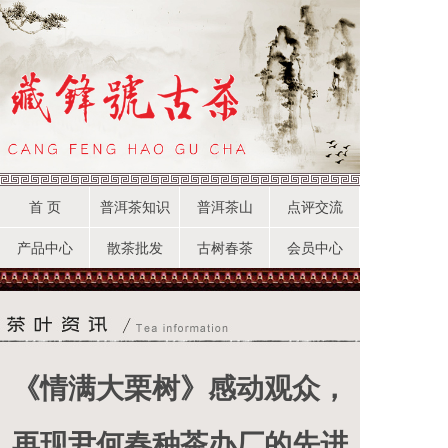
首 页
普洱茶知识
普洱茶山
点评交流
产品中心
散茶批发
古树春茶
会员中心
《情满大栗树》感动观众，
再现尹何春种茶办厂的先进