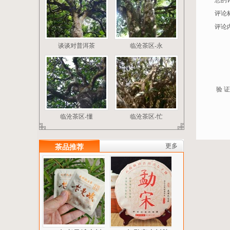
您的
评论
评论
谈谈对普洱茶
临沧茶区-永
验 证
临沧茶区-懂
临沧茶区-忙
更多
茶品推荐