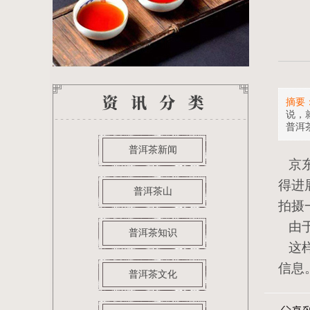
摘要
说，
普洱
普洱茶新闻
京东
得进
普洱茶山
拍摄
由于
普洱茶知识
这样
信息
普洱茶文化