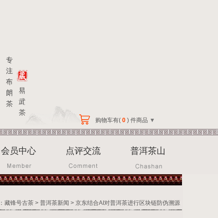
购物车有(
0
) 件商品
▼
会员中心
点评交流
普洱茶山
：
藏锋号古茶
>
普洱茶新闻
> 京东结合AI对普洱茶进行区块链防伪溯源