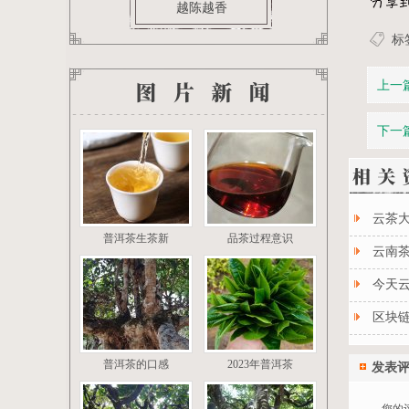
越陈越香
标
茶叶百科
上一
下一
云茶
普洱茶生茶新
品茶过程意识
云南茶
今天
区块
普洱茶的口感
2023年普洱茶
发表