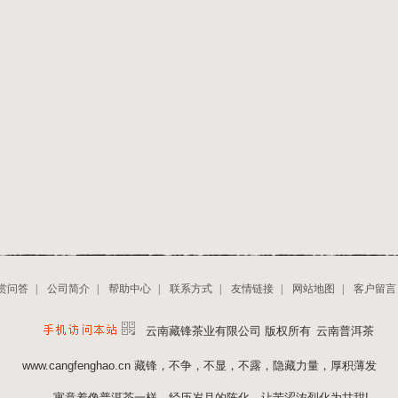
赏问答
|
公司简介
|
帮助中心
|
联系方式
|
友情链接
|
网站地图
|
客户留言
云南藏锋茶业有限公司 版权所有
云南普洱茶
www.cangfenghao.cn
藏锋，不争，不显，不露，隐藏力量，厚积薄发
寓意着像普洱茶一样，经历岁月的陈化，让苦涩浓烈化为甘甜!