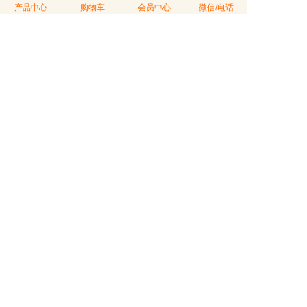
产品中心
购物车
会员中心
微信/电话
验 证 码
看不清？更换一张
可匿名发表
会员登录后购茶享受折扣价，会员积分可以兑换礼品或参与积分
抵现活动
会员登录
|
注册
10/15
决定云南普洱茶品质形成的五大因素
04/10
独特地理位置与气候造就云南大叶种