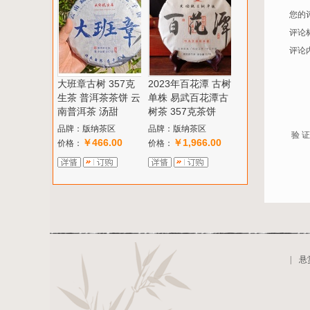
您的
评论
评论
大班章古树 357克
2023年百花潭 古树
生茶 普洱茶茶饼 云
单株 易武百花潭古
南普洱茶 汤甜
树茶 357克茶饼
品牌：版纳茶区
品牌：版纳茶区
验 证
￥466.00
￥1,966.00
价格：
价格：
|
悬