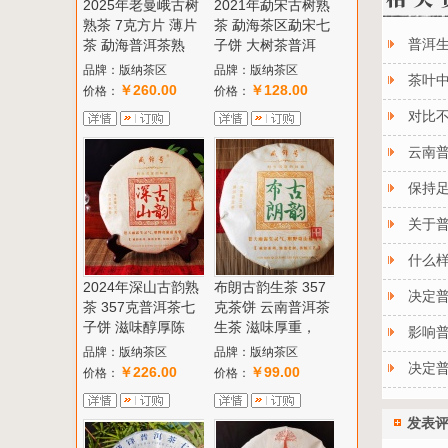
2025年老曼峨古树
2021年勐宋古树熟
熟茶 7克方片 薄片
茶 勐海茶区勐宋七
普洱生
茶 勐海普洱茶熟
子饼 大树茶普洱
品牌：版纳茶区
品牌：版纳茶区
茶叶
￥260.00
￥128.00
价格：
价格：
对比
云南
保持
关于
什么
2024年深山古韵熟
布朗古韵生茶 357
决定
茶 357克普洱茶七
克茶饼 云南普洱茶
子饼 滋味醇厚陈
生茶 滋味厚重，
影响
品牌：版纳茶区
品牌：版纳茶区
决定普
￥226.00
￥99.00
价格：
价格：
发表