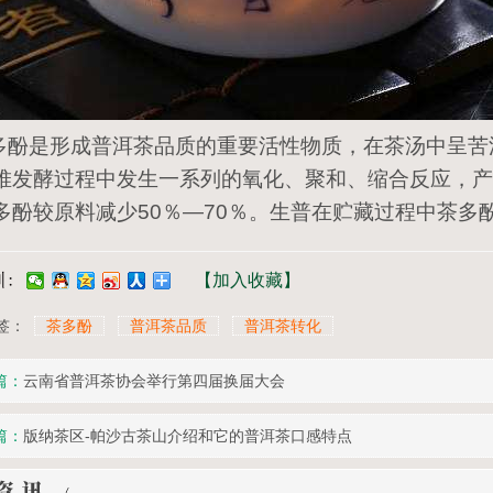
酚是形成普洱茶品质的重要活性物质，在茶汤中呈苦
堆发酵过程中发生一系列的氧化、聚和、缩合反应，产
多酚较原料减少50％—70％。生普在贮藏过程中茶多
【加入收藏】
签：
茶多酚
普洱茶品质
普洱茶转化
篇：
云南省普洱茶协会举行第四届换届大会
篇：
版纳茶区-帕沙古茶山介绍和它的普洱茶口感特点