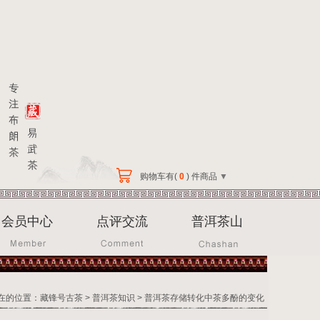
购物车有(
0
) 件商品
▼
会员中心
点评交流
普洱茶山
在的位置：
藏锋号古茶
>
普洱茶知识
> 普洱茶存储转化中茶多酚的变化