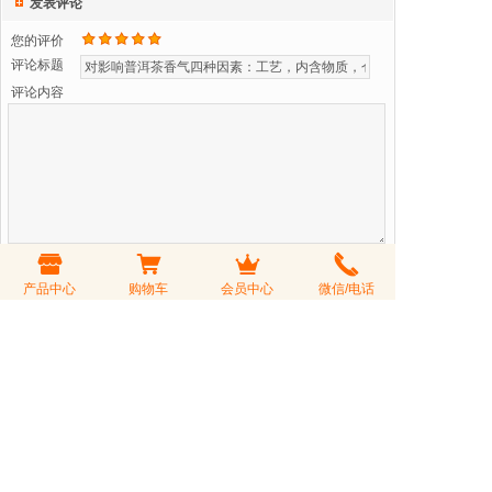
发表评论
您的评价
评论标题
评论内容
验 证 码
看不清？更换一张
产品中心
购物车
会员中心
微信/电话
可匿名发表
会员登录后购茶享受折扣价，会员积分可以兑换礼品或参与积分
抵现活动
会员登录
|
注册